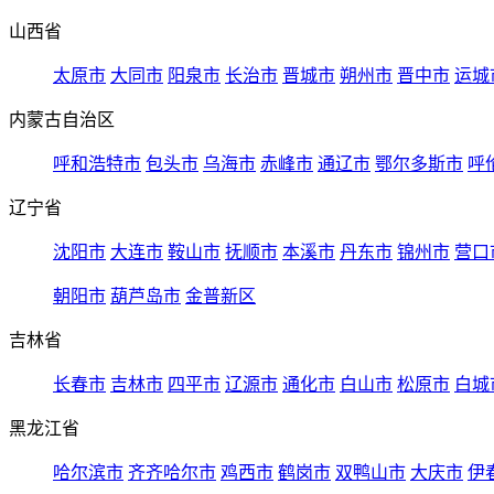
山西省
太原市
大同市
阳泉市
长治市
晋城市
朔州市
晋中市
运城
内蒙古自治区
呼和浩特市
包头市
乌海市
赤峰市
通辽市
鄂尔多斯市
呼
辽宁省
沈阳市
大连市
鞍山市
抚顺市
本溪市
丹东市
锦州市
营口
朝阳市
葫芦岛市
金普新区
吉林省
长春市
吉林市
四平市
辽源市
通化市
白山市
松原市
白城
黑龙江省
哈尔滨市
齐齐哈尔市
鸡西市
鹤岗市
双鸭山市
大庆市
伊