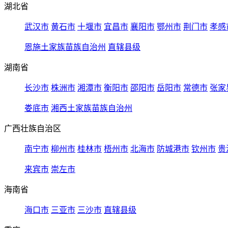
湖北省
武汉市
黄石市
十堰市
宜昌市
襄阳市
鄂州市
荆门市
孝感
恩施土家族苗族自治州
直辖县级
湖南省
长沙市
株洲市
湘潭市
衡阳市
邵阳市
岳阳市
常德市
张家
娄底市
湘西土家族苗族自治州
广西壮族自治区
南宁市
柳州市
桂林市
梧州市
北海市
防城港市
钦州市
贵
来宾市
崇左市
海南省
海口市
三亚市
三沙市
直辖县级