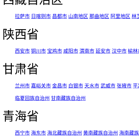
拉萨市
日喀则市
昌都市
山南地区
那曲地区
阿里地区
林
陕西省
西安市
铜川市
宝鸡市
咸阳市
渭南市
延安市
汉中市
榆林
甘肃省
兰州市
嘉峪关市
金昌市
白银市
天水市
武威市
张掖市
平
临夏回族自治州
甘南藏族自治州
青海省
西宁市
海东市
海北藏族自治州
黄南藏族自治州
海南藏族