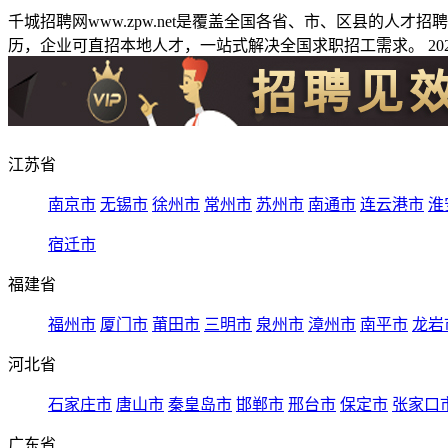
千城招聘网www.zpw.net是覆盖全国各省、市、区县的人
历，企业可直招本地人才，一站式解决全国求职招工需求。 2026
江苏省
南京市
无锡市
徐州市
常州市
苏州市
南通市
连云港市
淮
宿迁市
福建省
福州市
厦门市
莆田市
三明市
泉州市
漳州市
南平市
龙岩
河北省
石家庄市
唐山市
秦皇岛市
邯郸市
邢台市
保定市
张家口
广东省