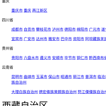
重庆
重庆市
重庆
两江新区
四川省
成都市
自贡市
攀枝花市
泸州市
德阳市
绵阳市
广元市
遂
宜宾市
广安市
达州市
雅安市
巴中市
资阳市
阿坝藏族羌
贵州省
贵阳市
六盘水市
遵义市
安顺市
毕节市
铜仁市
黔西南布
云南省
昆明市
曲靖市
玉溪市
保山市
昭通市
丽江市
普洱市
临沧
族自治州
大理白族自治州
德宏傣族景颇族自治州
怒江傈僳族自治
西藏自治区