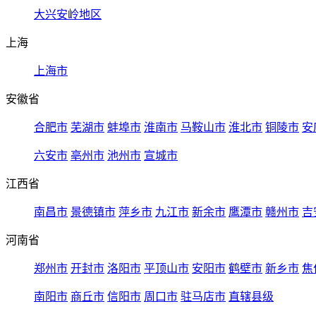
大兴安岭地区
上海
上海市
安徽省
合肥市
芜湖市
蚌埠市
淮南市
马鞍山市
淮北市
铜陵市
安
六安市
亳州市
池州市
宣城市
江西省
南昌市
景德镇市
萍乡市
九江市
新余市
鹰潭市
赣州市
吉
河南省
郑州市
开封市
洛阳市
平顶山市
安阳市
鹤壁市
新乡市
焦
南阳市
商丘市
信阳市
周口市
驻马店市
直辖县级