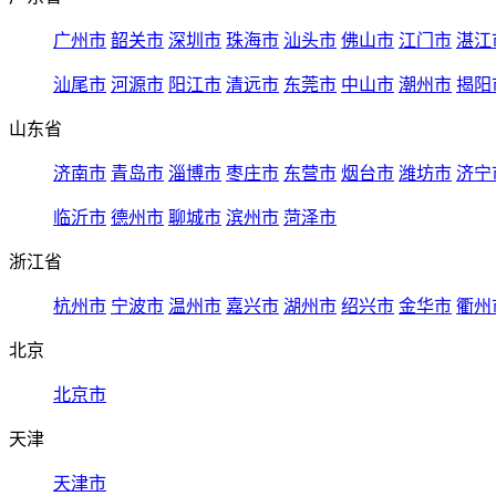
广州市
韶关市
深圳市
珠海市
汕头市
佛山市
江门市
湛江
汕尾市
河源市
阳江市
清远市
东莞市
中山市
潮州市
揭阳
山东省
济南市
青岛市
淄博市
枣庄市
东营市
烟台市
潍坊市
济宁
临沂市
德州市
聊城市
滨州市
菏泽市
浙江省
杭州市
宁波市
温州市
嘉兴市
湖州市
绍兴市
金华市
衢州
北京
北京市
天津
天津市